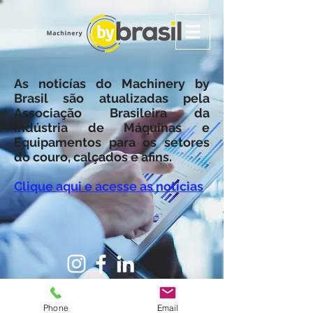
As noticías do Machinery by
Brasil são atualizadas pela
Associação Brasileira da
Indústria de Máquinas e
Equipamentos para os setores
do couro, calçados e afins.
Clique aqui e acesse as notícias
Phone
Email