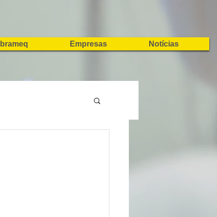
brameq
Empresas
Notícias